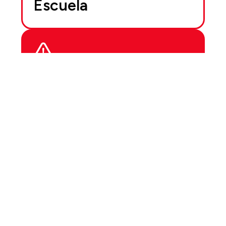
Escuela
En caso de accidente
Crónicas del
Ver todas las
noticias
subsuelo