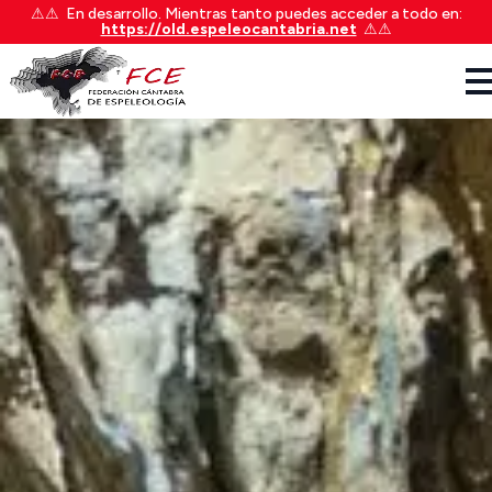
⚠︎⚠︎ En desarrollo. Mientras tanto puedes acceder a todo en:
https://old.espeleocantabria.net
⚠︎⚠︎