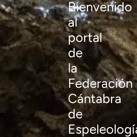
Bienvenido
al
portal
de
la
Federación
Cántabra
de
Espeleologí