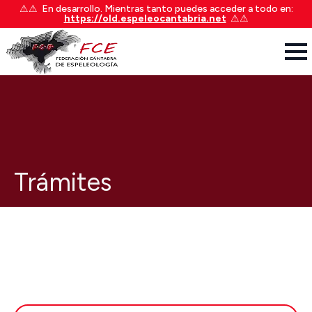
⚠︎⚠︎ En desarrollo. Mientras tanto puedes acceder a todo en:
https://old.espeleocantabria.net
⚠︎⚠︎
Trámites