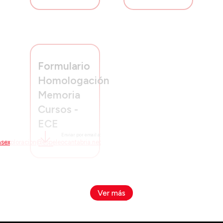
Formulario
Homologación
Memoria
Cursos -
ECE
Enviar por email a:
sexploracion@espeleocantabria.net
Ver más